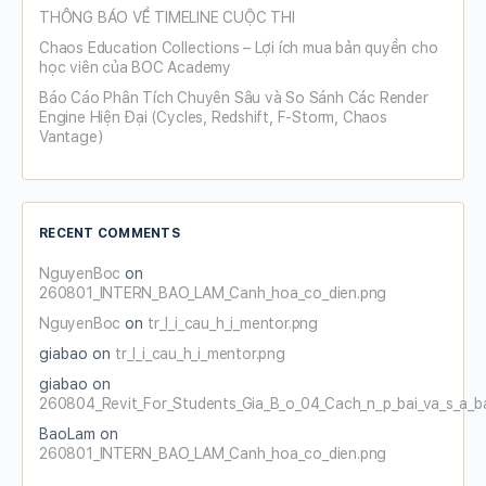
THÔNG BÁO VỀ TIMELINE CUỘC THI
Chaos Education Collections – Lợi ích mua bản quyền cho
học viên của BOC Academy
Báo Cáo Phân Tích Chuyên Sâu và So Sánh Các Render
Engine Hiện Đại (Cycles, Redshift, F-Storm, Chaos
Vantage)
RECENT COMMENTS
NguyenBoc
on
260801_INTERN_BAO_LAM_Canh_hoa_co_dien.png
NguyenBoc
on
tr_l_i_cau_h_i_mentor.png
giabao
on
tr_l_i_cau_h_i_mentor.png
giabao
on
260804_Revit_For_Students_Gia_B_o_04_Cach_n_p_bai_va_s_a_b
BaoLam
on
260801_INTERN_BAO_LAM_Canh_hoa_co_dien.png