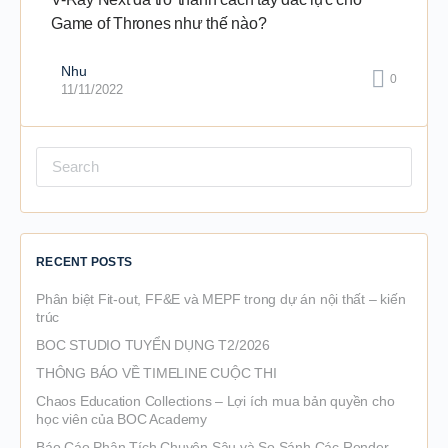
Game of Thrones như thế nào?
Nhu
0
11/11/2022
Search
for:
RECENT POSTS
Phân biệt Fit-out, FF&E và MEPF trong dự án nội thất – kiến
trúc
BOC STUDIO TUYỂN DỤNG T2/2026
THÔNG BÁO VỀ TIMELINE CUỘC THI
Chaos Education Collections – Lợi ích mua bản quyền cho
học viên của BOC Academy
Báo Cáo Phân Tích Chuyên Sâu và So Sánh Các Render