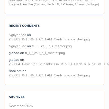
Engine Hiện Đại (Cycles, Redshift, F-Storm, Chaos Vantage)
RECENT COMMENTS
NguyenBoc
on
260801_INTERN_BAO_LAM_Canh_hoa_co_dien.png
NguyenBoc
on
tr_l_i_cau_h_i_mentor.png
giabao
on
tr_l_i_cau_h_i_mentor.png
giabao
on
260804_Revit_For_Students_Gia_B_o_04_Cach_n_p_bai_va_s_a_
BaoLam
on
260801_INTERN_BAO_LAM_Canh_hoa_co_dien.png
ARCHIVES
December 2025