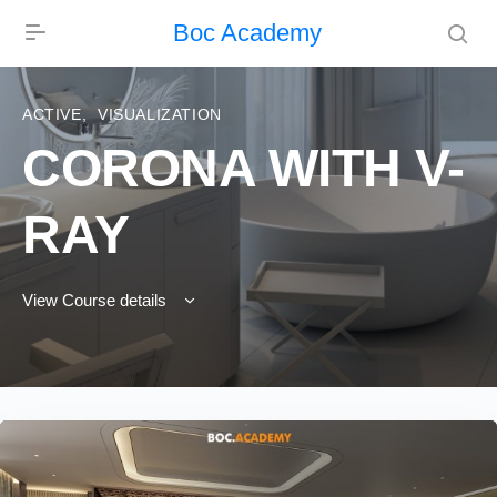
Boc Academy
ACTIVE
,
VISUALIZATION
CORONA WITH V-
RAY
View Course details