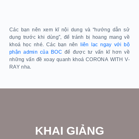
Các bạn nên xem kĩ nội dung và “hướng dẫn sử
dụng trước khi dùng”, để tránh bị hoang mang về
khoá học nhé. Các bạn nên
liên lạc ngay với bộ
phận admin của BOC
để được tư vấn kĩ hơn về
những vấn đề xoay quanh khoá CORONA WITH V-
RAY nha.
KHAI GIẢNG