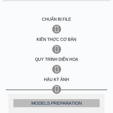
CHUẨN BỊ FILE
KIẾN THỨC CƠ BẢN
QUY TRÌNH DIỄN HOẠ
HẬU KỲ ẢNH
MODELS PREPARATION