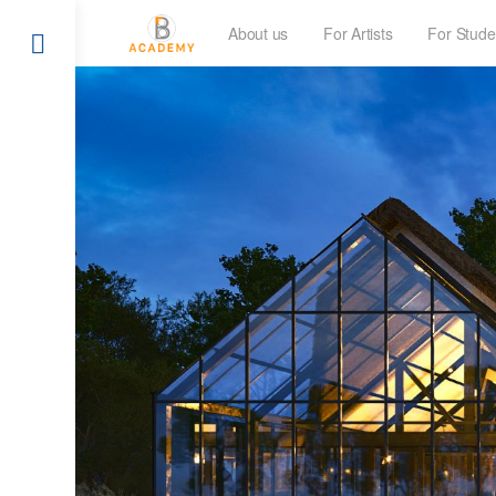
About us
For Artists
For Stude