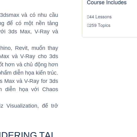
Course Includes
 3dsmax và có nhu cầu
44 Lessons
ng để có một nền tảng
259 Topics
với 3ds Max, V-Ray và
ino, Revit, muốn thay
 Max và V-Ray cho 3ds
ốt hơn và chủ động hơn
phẩm diễn họa kiến trúc.
s Max và V-Ray for 3ds
h diễn họa với Chaos
 Visualization, để trở
DERING TẠI