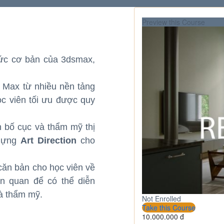
Preview this Course
hức cơ bản của 3dsmax,
ds Max từ nhiều nền tảng
c viên tối ưu được quy
n bố cục và thẩm mỹ thị
 dựng
Art Direction
cho
căn bản cho học viên về
ên quan để có thể diễn
và thẩm mỹ.
Not Enrolled
Take this Course
10.000.000 đ