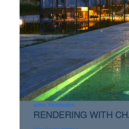
active
,
Visualization
,
RENDERING WITH CH