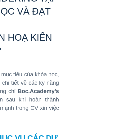
ỌC VÀ ĐẠT
N HOẠ KIẾN
?
 mục tiêu của khóa học,
 chi tiết về các kỹ năng
ứng chỉ
Boc.Academy’s
ên sau khi hoàn thành
mạnh trong CV xin việc
HỤC VỤ CÁC DỰ