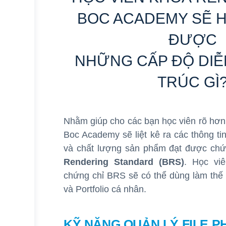
BOC ACADEMY SẼ H
ĐƯỢC
NHỮNG CẤP ĐỘ DIỄ
TRÚC GÌ
Nhằm giúp cho các bạn học viên rõ hơn
Boc Academy sẽ liệt kê ra các thông tin
và chất lượng sản phẩm đạt được ch
Rendering Standard (BRS)
. Học vi
chứng chỉ BRS sẽ có thể dùng làm thế 
và Portfolio cá nhân.
KỸ NĂNG QUẢN LÝ FILE P