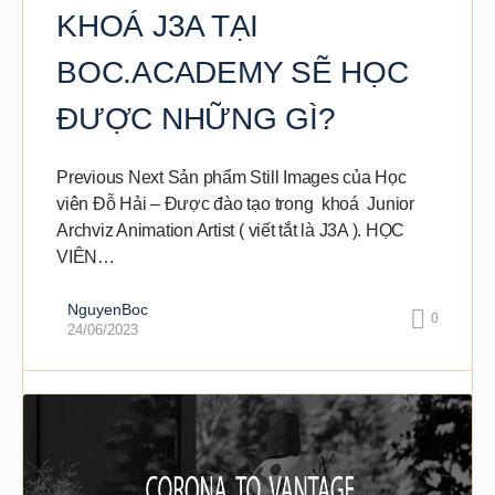
KHOÁ J3A TẠI
BOC.ACADEMY SẼ HỌC
ĐƯỢC NHỮNG GÌ?
Previous Next Sản phẩm Still Images của Học
viên Đỗ Hải – Được đào tạo trong khoá Junior
Archviz Animation Artist ( viết tắt là J3A ). HỌC
VIÊN…
NguyenBoc
0
24/06/2023