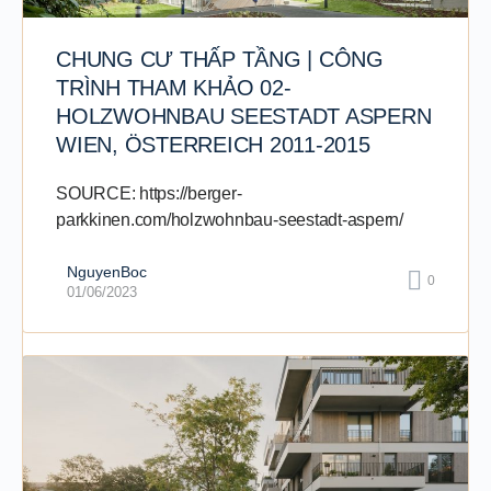
CHUNG CƯ THẤP TẦNG | CÔNG
TRÌNH THAM KHẢO 02-
HOLZWOHNBAU SEESTADT ASPERN
WIEN, ÖSTERREICH 2011-2015
SOURCE: https://berger-
parkkinen.com/holzwohnbau-seestadt-aspern/
NguyenBoc
0
01/06/2023