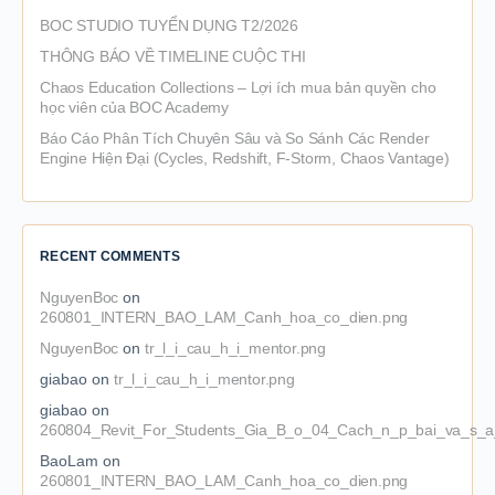
BOC STUDIO TUYỂN DỤNG T2/2026
THÔNG BÁO VỀ TIMELINE CUỘC THI
Chaos Education Collections – Lợi ích mua bản quyền cho
học viên của BOC Academy
Báo Cáo Phân Tích Chuyên Sâu và So Sánh Các Render
Engine Hiện Đại (Cycles, Redshift, F-Storm, Chaos Vantage)
RECENT COMMENTS
NguyenBoc
on
260801_INTERN_BAO_LAM_Canh_hoa_co_dien.png
NguyenBoc
on
tr_l_i_cau_h_i_mentor.png
giabao
on
tr_l_i_cau_h_i_mentor.png
giabao
on
260804_Revit_For_Students_Gia_B_o_04_Cach_n_p_bai_va_s_a_
BaoLam
on
260801_INTERN_BAO_LAM_Canh_hoa_co_dien.png