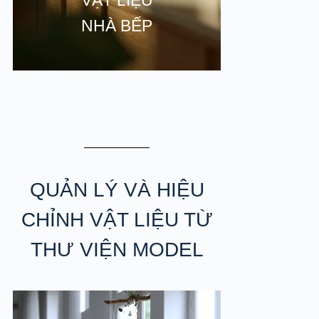
NHÀ BẾP
TH
QUẢN LÝ VÀ HIỆU
CHỈNH VẬT LIỆU TỪ
THƯ VIỆN MODEL