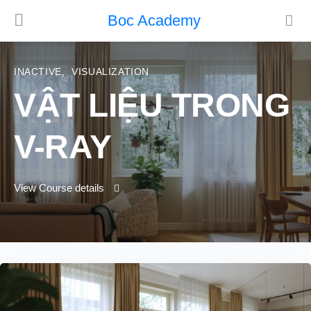
Boc Academy
INACTIVE
,
VISUALIZATION
VẬT LIỆU TRONG
V-RAY
View Course details