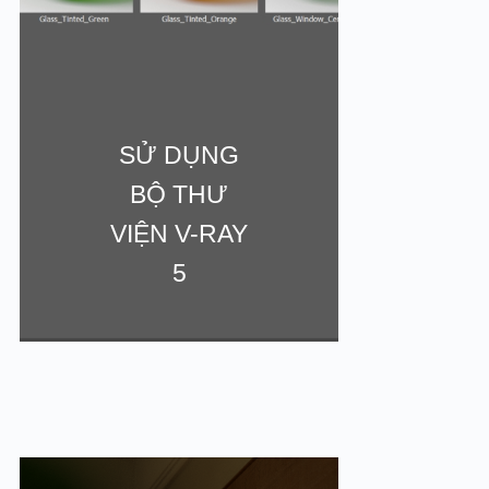
SỬ DỤNG
BỘ THƯ
VẬT
VIỆN V-RAY
VẢI
5
GỐI