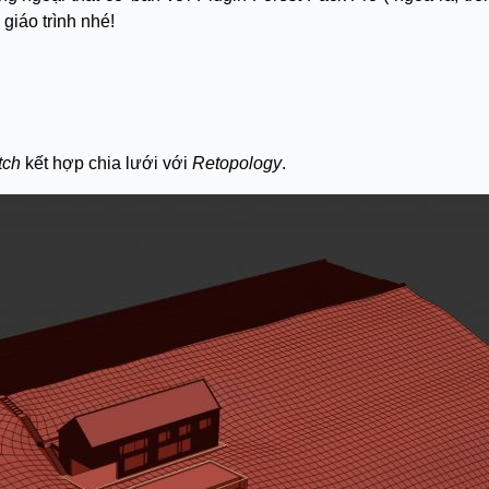
giáo trình nhé!
tch
kết hợp chia lưới với
Retopology
.