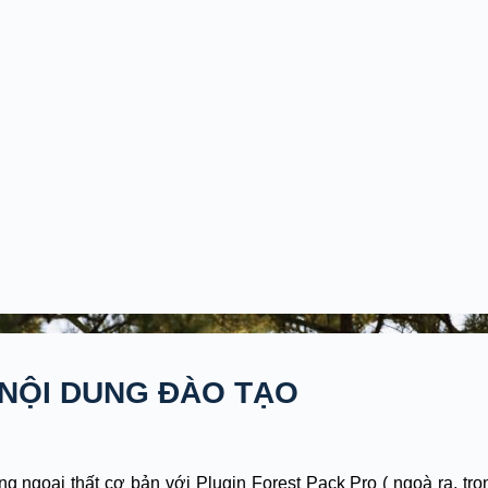
NỘI DUNG ĐÀO TẠO
ng ngoại thất cơ bản với Plugin Forest Pack Pro ( ngoà ra, t