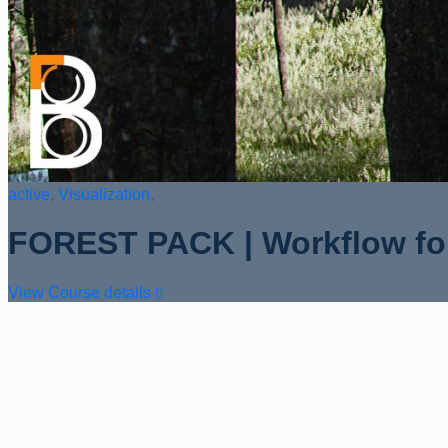
active
,
Visualization
,
FOREST PACK | Workflow for
View Course details