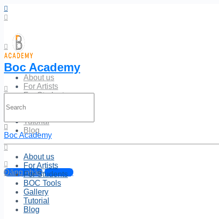
Boc Academy
About us
For Artists
For Students
Search
BOC Tools
for:
Gallery
Tutorial
Blog
Boc Academy
About us
For Artists
Đăng nhập
Đăng ký
For Students
BOC Tools
Gallery
Tutorial
Blog