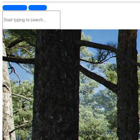
Đăng nhập
Đăng ký
Search
for: