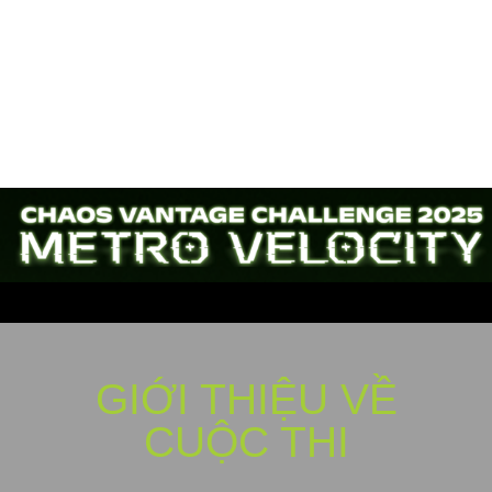
GIỚI THIỆU VỀ
CUỘC THI