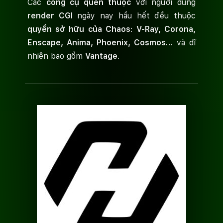
Các
công cụ quen thuộc
với người dùng
render CGI
ngày nay hầu hết đều thuộc
quyền sở hữu của Chaos
:
V-Ray, Corona,
Enscape, Anima, Phoenix, Cosmos…
và dĩ
nhiên bao gồm
Vantage
.