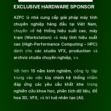
EXCLUSIVE HARDWARE SPONSOR
AZPC
là
nhà cung cấp giải pháp máy tính
chuyên nghiệp hàng đầu tại Việt Nam
,
chuyên về
hệ thống hiệu suất cao
,
máy
trạm (Workstation)
và
máy tính hiệu suất
cao (High-Performance Computing – HPC)
dành cho
các studio VFX, production
và
archviz studio chuyên nghiệp
, v.v.
Với hơn
15 năm kinh nghiệm
, công ty tập
trung vào việc
tùy chỉnh hệ thống
nhằm
đáp ứng các yêu cầu khắt khe
trong
nghiên cứu khoa học
,
phân tích dữ liệu
,
đồ
họa 3D
,
VFX
, và
trí tuệ nhân tạo (AI)
.