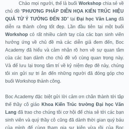
Chào mọi người, thế là buổi
Workshop
chia sẻ về
chủ đề “
PHƯƠNG PHÁP DIỄN HỌA KIẾN TRÚC HIỆU
QUẢ TỪ Ý TƯỞNG ĐẾN 3D
” tại
Đại học Văn Lang
đã
diễn ra thành công tốt đẹp. Lần đầu tiên tại một buổi
Workshop
có rất nhiều cánh tay của các bạn sinh viên
hưởng ứng về chủ đề mà các diễn giả đem đến, Boc
Academy đã hiểu và cảm nhận rõ hơn về sự quan tâm
của các bạn dành cho chủ đề vô cùng quan trọng này.
Và để lưu lại trong tâm trí về kỷ niệm đẹp đẽ này, chúng
tôi xin gửi sự tri ân đến những người đã đóng góp cho
buổi Workshop thành công.
Boc Academy đặc biệt gửi lời cảm ơn chân thành tới tập
thể thầy cô giáo
Khoa Kiến Trúc trường Đại học Văn
Lang
đã trao cho chúng tôi cơ hội để chia sẻ tới các bạn
sinh viên và quý thầy cô cũng đã dành thời gian quý báu
của mình để cùng tham gia sự kiện vừa rồi của Boc