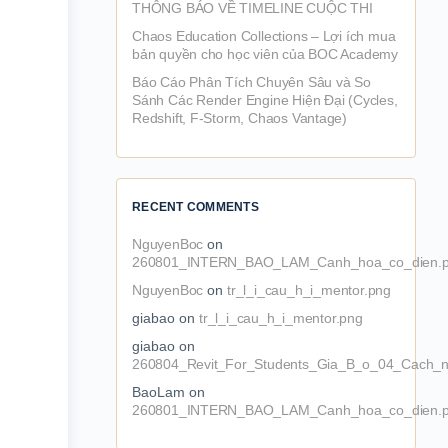
THÔNG BÁO VỀ TIMELINE CUỘC THI
Chaos Education Collections – Lợi ích mua
bản quyền cho học viên của BOC Academy
Báo Cáo Phân Tích Chuyên Sâu và So
Sánh Các Render Engine Hiện Đại (Cycles,
Redshift, F-Storm, Chaos Vantage)
RECENT COMMENTS
NguyenBoc
on
260801_INTERN_BAO_LAM_Canh_hoa_co_dien.
NguyenBoc
on
tr_l_i_cau_h_i_mentor.png
giabao
on
tr_l_i_cau_h_i_mentor.png
giabao
on
260804_Revit_For_Students_Gia_B_o_04_Cach_n
BaoLam
on
260801_INTERN_BAO_LAM_Canh_hoa_co_dien.