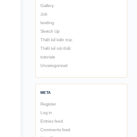
Gallery
Job
landing
Sketch Up
Thiết kế kiến trúc
Thiết kế nội thất
tutorials
Uncategorized
META
Register
Log in
Entries feed
Comments feed