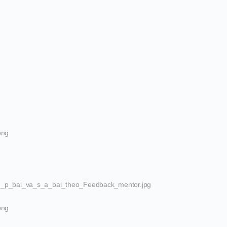
png
_p_bai_va_s_a_bai_theo_Feedback_mentor.jpg
png