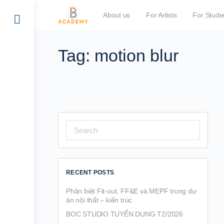
About us
For Artists
For Stude
Tag:
motion blur
Search
for:
RECENT POSTS
Phân biệt Fit-out, FF&E và MEPF trong dự
án nội thất – kiến trúc
BOC STUDIO TUYỂN DỤNG T2/2026