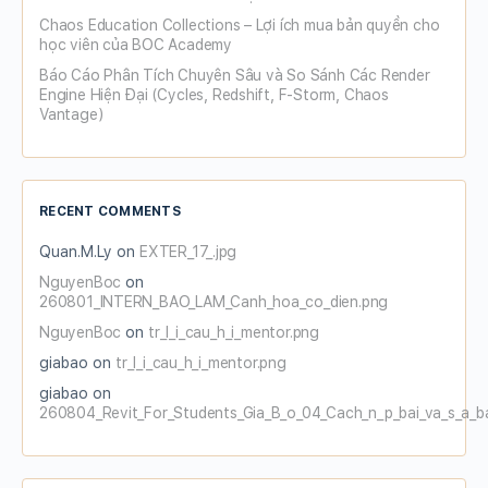
Chaos Education Collections – Lợi ích mua bản quyền cho
học viên của BOC Academy
Báo Cáo Phân Tích Chuyên Sâu và So Sánh Các Render
Engine Hiện Đại (Cycles, Redshift, F-Storm, Chaos
Vantage)
RECENT COMMENTS
Quan.M.Ly
on
EXTER_17_.jpg
NguyenBoc
on
260801_INTERN_BAO_LAM_Canh_hoa_co_dien.png
NguyenBoc
on
tr_l_i_cau_h_i_mentor.png
giabao
on
tr_l_i_cau_h_i_mentor.png
giabao
on
260804_Revit_For_Students_Gia_B_o_04_Cach_n_p_bai_va_s_a_b