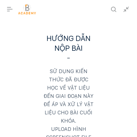
HƯỚNG DẪN
NỘP BÀI
SỬ DỤNG KIẾN
THỨC ĐÃ ĐƯỢC
HỌC VỀ VẬT LIỆU
ĐẾN GIAI ĐOẠN NÀY
ĐỂ ÁP VÀ XỬ LÝ VẬT
LIỆU CHO BÀI CUỐI
KHÓA.
UPLOAD HÌNH