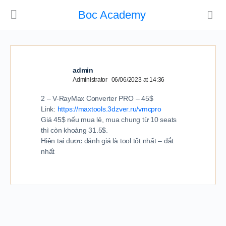
Boc Academy
admin
Administrator
06/06/2023 at 14:36
2 – V-RayMax Converter PRO – 45$
Link:
https://maxtools.3dzver.ru/vmcpro
Giá 45$ nếu mua lẻ, mua chung từ 10 seats
thì còn khoảng 31.5$.
Hiện tại được đánh giá là tool tốt nhất – đắt
nhất