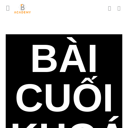
BÀI
CUỐI