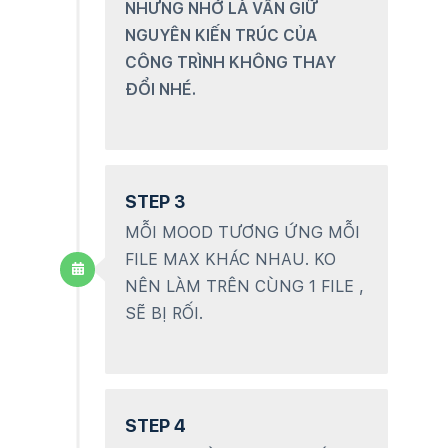
NHƯNG NHỚ LÀ VẪN GIỮ
NGUYÊN KIẾN TRÚC CỦA
CÔNG TRÌNH KHÔNG THAY
ĐỔI NHÉ.
STEP 3
MỖI MOOD TƯƠNG ỨNG MỖI
FILE MAX KHÁC NHAU. KO
NÊN LÀM TRÊN CÙNG 1 FILE ,
SẼ BỊ RỐI.
STEP 4