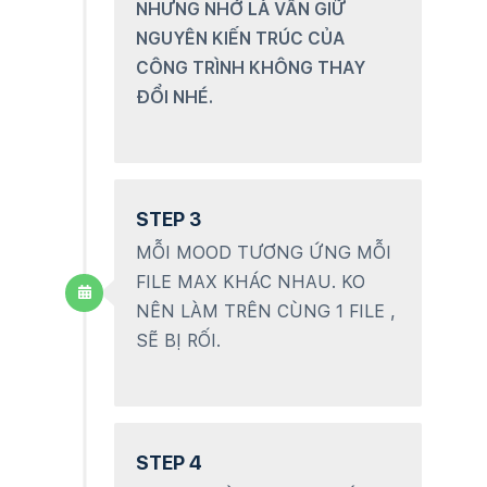
NHƯNG NHỚ LÀ VẪN GIỮ
NGUYÊN KIẾN TRÚC CỦA
CÔNG TRÌNH KHÔNG THAY
ĐỔI NHÉ.
STEP 3
MỖI MOOD TƯƠNG ỨNG MỖI
FILE MAX KHÁC NHAU. KO
NÊN LÀM TRÊN CÙNG 1 FILE ,
SẼ BỊ RỐI.
STEP 4