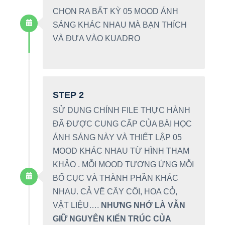
CHỌN RA BẤT KỲ 05 MOOD ÁNH
SÁNG KHÁC NHAU MÀ BẠN THÍCH
VÀ ĐƯA VÀO KUADRO
STEP 2
SỬ DỤNG CHÍNH FILE THỰC HÀNH
ĐÃ ĐƯỢC CUNG CẤP CỦA BÀI HỌC
ÁNH SÁNG NÀY VÀ THIẾT LẬP 05
MOOD KHÁC NHAU TỪ HÌNH THAM
KHẢO . MỖI MOOD TƯƠNG ỨNG MỖI
BỐ CỤC VÀ THÀNH PHẦN KHÁC
NHAU. CẢ VỀ CÂY CỐI, HOA CỎ,
VẬT LIỆU….
NHƯNG NHỚ LÀ VẪN
GIỮ NGUYÊN KIẾN TRÚC CỦA