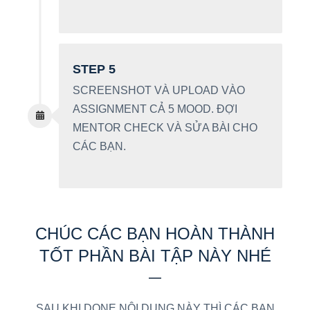
STEP 5
SCREENSHOT VÀ UPLOAD VÀO
ASSIGNMENT CẢ 5 MOOD. ĐỢI
MENTOR CHECK VÀ SỬA BÀI CHO
CÁC BẠN.
CHÚC CÁC BẠN HOÀN THÀNH
TỐT PHẦN BÀI TẬP NÀY NHÉ
SAU KHI DONE NỘI DUNG NÀY THÌ CÁC BẠN