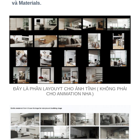
và Materials.
ĐÂY LÀ PHẦN LAYOUYT CHO ẢNH TĨNH ( KHÔNG PHẢI
CHO ANIMATION NHA )