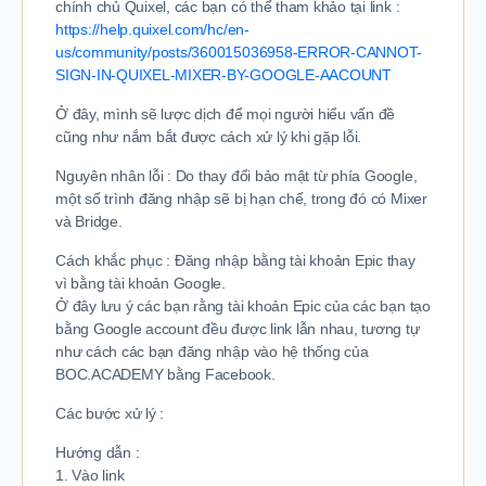
chính chủ Quixel, các bạn có thể tham khảo tại link :
https://help.quixel.com/hc/en-
us/community/posts/360015036958-ERROR-CANNOT-
SIGN-IN-QUIXEL-MIXER-BY-GOOGLE-AACOUNT
Ở đây, mình sẽ lược dịch để mọi người hiểu vấn đề
cũng như nắm bắt được cách xử lý khi gặp lỗi.
Nguyên nhân lỗi : Do thay đổi bảo mật từ phía Google,
một số trình đăng nhập sẽ bị hạn chế, trong đó có Mixer
và Bridge.
Cách khắc phục : Đăng nhập bằng tài khoản Epic thay
vì bằng tài khoản Google.
Ở đây lưu ý các bạn rằng tài khoản Epic của các bạn tạo
bằng Google account đều được link lẫn nhau, tương tự
như cách các bạn đăng nhập vào hệ thống của
BOC.ACADEMY bằng Facebook.
Các bước xử lý :
Hướng dẫn :
1. Vào link