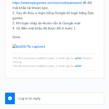
https://www.epicgames.com/account/password
để đổi
mật khẩu tài khoản epic.
2. Sau đó thay vì login bằng Google thì login bằng Epic
games
3. Khi login nhập tài khoản vẫn là Google mail
4. Và điền mật khẩu đã được đổi ở bước 1.
Done.
This discussion was modified 5 years, 1 month ago by
admin
. Reason:
chính tả
This discussion was modified 5 years, 1 month ago by
admin
.
Log in to reply.