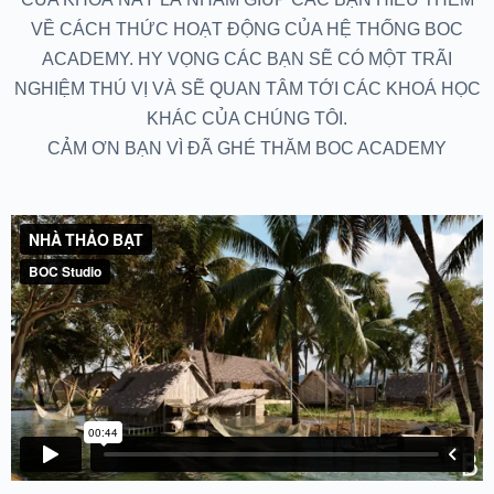
VỀ CÁCH THỨC HOẠT ĐỘNG CỦA HỆ THỐNG BOC
ACADEMY. HY VỌNG CÁC BẠN SẼ CÓ MỘT TRÃI
NGHIỆM THÚ VỊ VÀ SẼ QUAN TÂM TỚI CÁC KHOÁ HỌC
KHÁC CỦA CHÚNG TÔI.
CẢM ƠN BẠN VÌ ĐÃ GHÉ THĂM BOC ACADEMY