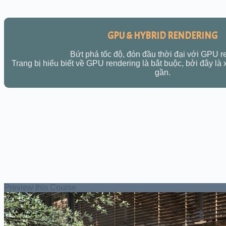
GPU & HYBRID RENDERING
Bứt phá tốc độ, đón đầu thời đại với GPU r
Trang bị hiểu biết về GPU rendering là bắt buộc, bởi đây là
gần.
Preview this Course