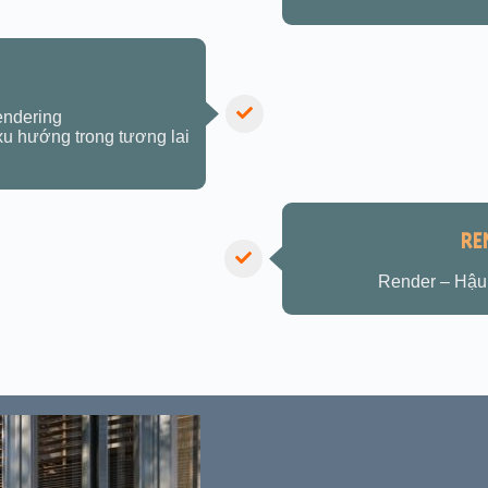
endering
 xu hướng trong tương lai
RE
Render – Hậu 