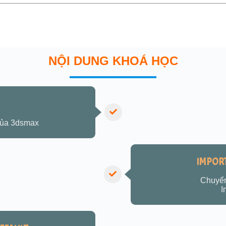
ÒN CHẦN CHỪ GÌ NỮA, ĐÂY LÀ KHOÁ HỌC PHÙ HỢP VỚI BẠN.
NỘI DUNG KHOÁ HỌC
 của 3dsmax
IMPOR
Chuyển
I