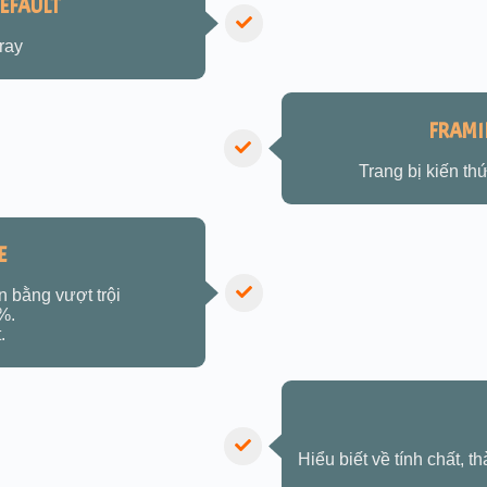
EFAULT
ray
FRAMI
Trang bị kiến th
E
 bằng vượt trội
0%.
.
Hiểu biết về tính chất, t