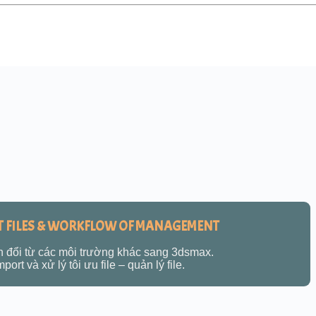
T FILES & WORKFLOW OF MANAGEMENT
 đổi từ các môi trường khác sang 3dsmax.
mport và xử lý tôi ưu file – quản lý file.