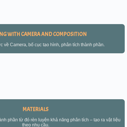
NG WITH CAMERA AND COMPOSITION
ức về Camera, bố cục tạo hình, phân tích thành phần.
MATERIALS
hành phần từ đó rèn luyện khả năng phân tích – tạo ra vật liệu
theo nhu cầu.