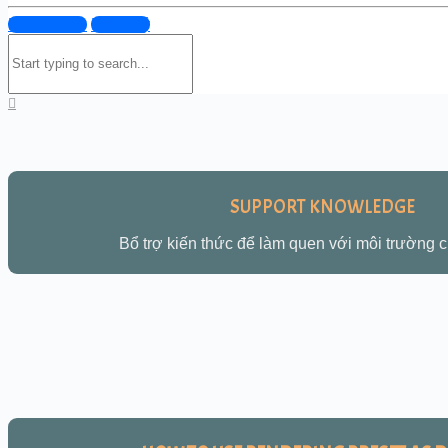
Nếu bạn thuộc 1 trong 5 nhóm đối tượng trên, thì C
Đăng nhập
Đăng ký
Search
for:
SUPPORT KNOWLEDGE
Bổ trợ kiến thức để làm quen với môi trường