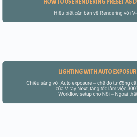
HOW TO USE RENDERING PRESET AS D
Hiểu biết căn bản về Rendering với V-
LIGHTING WITH AUTO EXPOSUR
Chiếu sáng với Auto exposure – chế độ tự động cân
của V-ray Next, tăng tốc làm việc 30
Workflow setup cho Nội – Ngoại thất