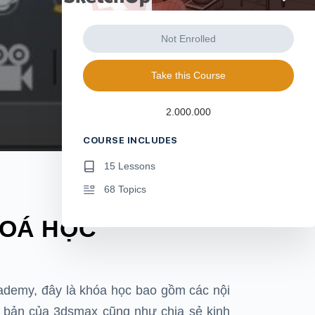
Not Enrolled
Take this Course
2.000.000
COURSE INCLUDES
15 Lessons
68 Topics
HOÁ HỌC
ademy, đây là khóa học bao gồm các nội
ơ bản của 3dsmax
cũng như chia sẻ kinh