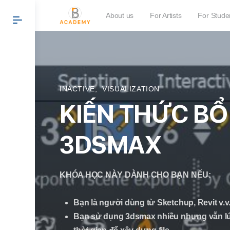
About us
For Artists
For Stude
INACTIVE
,
VISUALIZATION
KIẾN THỨC BỔ
3DSMAX
KHÓA HỌC NÀY DÀNH CHO BẠN NẾU:
Bạn là người dùng từ Sketchup, Revit v
Bạn sử dụng 3dsmax nhiều nhưng vẫn lún