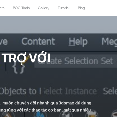
nts
BOC Tools
Gallery
Tutorial
Blog
 TRỢ VỚI
.v.. muốn chuyển đổi nhanh qua 3dsmax đủ dùng.
g túng với các thao tác cơ bản, mất quá nhiều