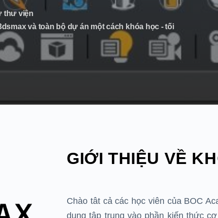
ừ thư viện
e 3dsmax và toàn bộ dự án một cách khóa học - tối
GIỚI THIỆU VỀ K
Chào tât cả các học viên của BOC Ac
dung tập trung vào phần
kiến thức c