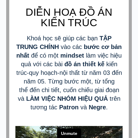
DIỄN HOẠ ĐỒ ÁN
KIẾN TRÚC
Khoá học sẽ giúp các bạn
TẬP
TRUNG CHÍNH
vào các
bước cơ bản
nhất
để có một
mindset
làm việc hiệu
quả với các bài
đồ án thiết kế
kiến
trúc-quy hoạch-nội thất từ năm 03 đến
năm 05. Từng bước một, từ tổng
thể đến chi tiết, cuốn chiếu giai đoạn
và
LÀM VIỆC NHÓM HIỆU QUẢ
trên
tương tác
Patron
và
Negre
.