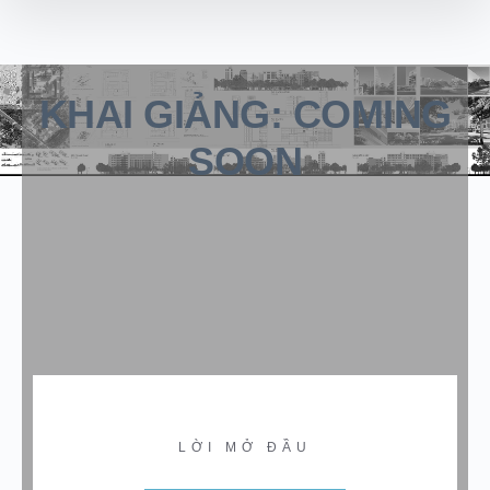
KHAI GIẢNG: COMING
SOON
LỜI MỞ ĐẦU