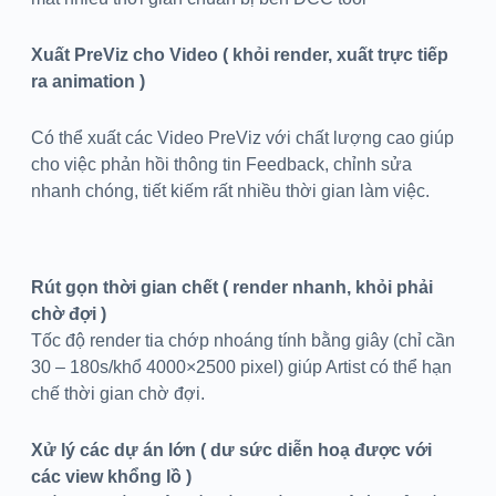
Xuất PreViz cho Video ( kh
ỏi render, xuất trực tiếp
ra animation )
Có thể xuất các Video PreViz với chất lượng cao giúp
cho việc phản hồi thông tin Feedback, chỉnh sửa
nhanh chóng, tiết kiếm rất nhiều thời gian làm việc.
Rút gọn thời gian chết ( render nhanh, kh
ỏi phải
chờ đợi )
Tốc độ render tia chớp nhoáng tính bằng giây (chỉ cần
30 – 180s/khổ 4000×2500 pixel) giúp Artist có thể hạn
chế thời gian chờ đợi.
Xử lý các dự án lớn ( d
ư sức diễn hoạ được với
các view khổng lồ )