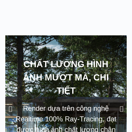
CHẤT LƯỢNG HÌNH
ẢNH MƯỢT MÀ, CHI
TIẾT
Render dựa trên công nghệ
Realtime 100% Ray-Tracing, đạt
được hình ảnh chất lượng chân