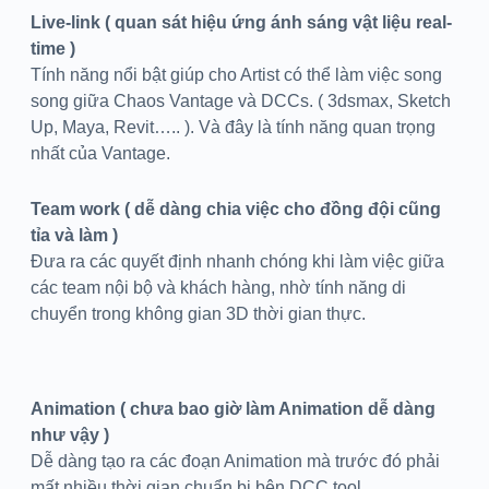
Live-link ( quan s
át hiệu ứng ánh sáng vật liệu real-
time )
Tính năng nổi bật giúp cho Artist có thể làm việc song
song giữa Chaos Vantage và DCCs. ( 3dsmax, Sketch
Up, Maya, Revit….. ). Và đây là tính năng quan trọng
nhất của Vantage.
Team work ( d
ễ dàng chia việc cho đồng đội cũng
tỉa và làm )
Đưa ra các quyết định nhanh chóng khi làm việc giữa
các team nội bộ và khách hàng, nhờ tính năng di
chuyển trong không gian 3D thời gian thực.
Animation ( ch
ưa bao giờ làm Animation dễ dàng
như vậy )
Dễ dàng tạo ra các đoạn Animation mà trước đó phải
mất nhiều thời gian chuẩn bị bên DCC tool