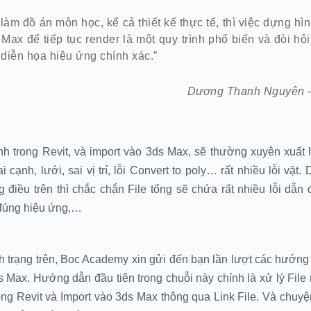
 làm đồ án môn học, kể cả thiết kế thực tế, thì việc dựng h
Max để tiếp tục render là một quy trình phổ biến và đòi hỏi
 diễn họa hiệu ứng chính xác.”
Dương Thanh Nguyên –
h trong Revit, và import vào 3ds Max, sẽ thường xuyên xuất 
i cạnh, lưới, sai vị trí, lỗi Convert to poly… rất nhiều lỗi vặt
g điều trên thì chắc chắn File tổng sẽ chứa rất nhiều lỗi dẫn 
 đúng hiệu ứng,…
h trạng trên, Boc Academy xin gửi đến bạn lần lượt các hướng 
s Max. Hướng dẫn đầu tiên trong chuỗi này chính là xử lý Fil
ng Revit và Import vào 3ds Max thông qua Link File. Và chuyện