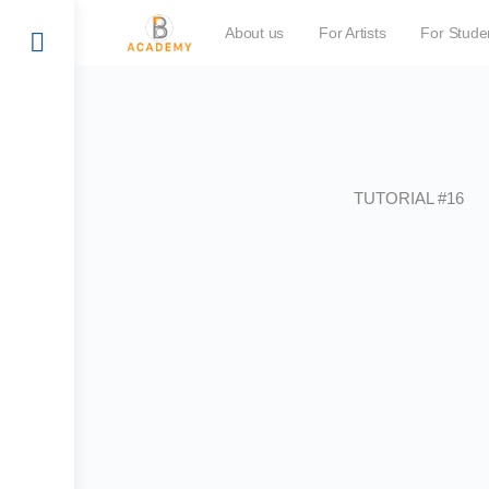
About us
For Artists
For Stude
TUTORIAL #16