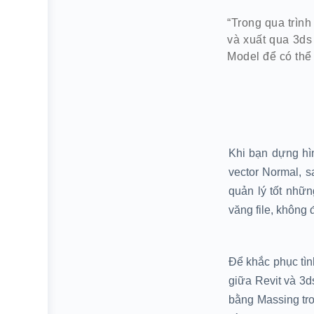
“Trong qua trình
và xuất qua 3ds 
Model để có thể
Khi bạn dựng hìn
vector Normal, sa
quản lý tốt nhữn
văng file, không
Để khắc phục tìn
giữa Revit và 3d
bằng Massing tro