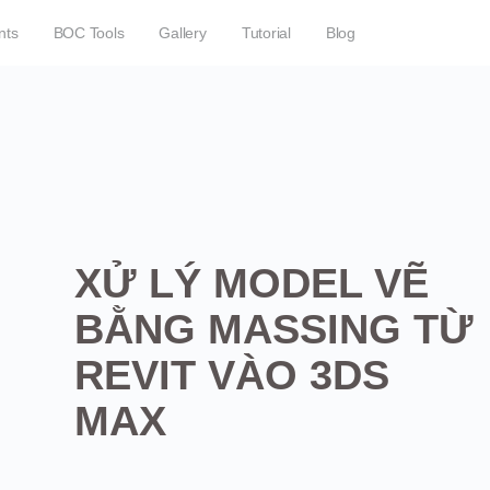
nts
BOC Tools
Gallery
Tutorial
Blog
XỬ LÝ MODEL VẼ
BẰNG MASSING TỪ
REVIT VÀO 3DS
MAX