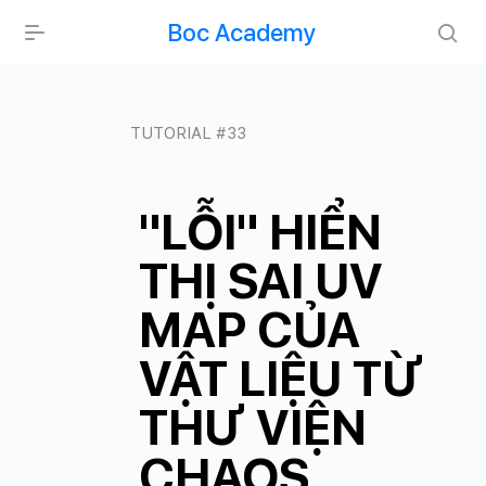
Boc Academy
TUTORIAL #33
"LỖI" HIỂN
THỊ SAI UV
MAP CỦA
VẬT LIỆU TỪ
THƯ VIỆN
CHAOS