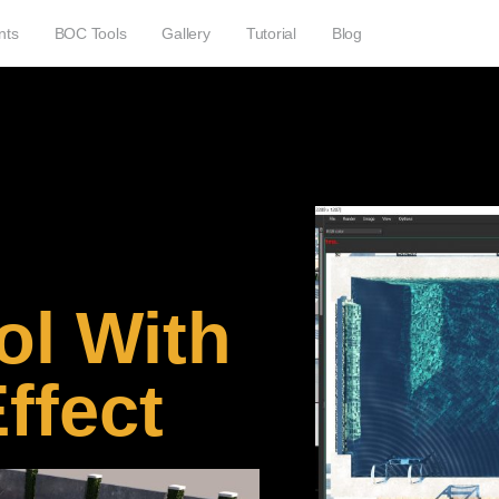
nts
BOC Tools
Gallery
Tutorial
Blog
ol With
ffect