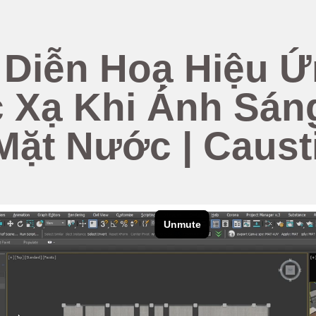
Diễn Hoạ Hiệu 
 Xạ Khi Ánh Sán
ặt Nước | Causti