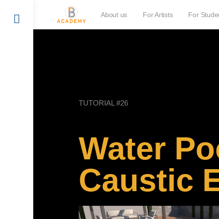
About us
For Artists
For Stude
TUTORIAL #26
Water Po
Caustic E